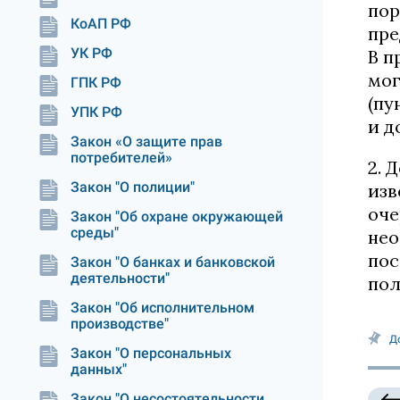
пор
КоАП РФ
пре
УК РФ
В п
мог
ГПК РФ
(пу
УПК РФ
и д
Закон «О защите прав
потребителей»
2. 
Закон "О полиции"
изв
оче
Закон "Об охране окружающей
среды"
нео
пос
Закон "О банках и банковской
деятельности"
пол
Закон "Об исполнительном
производстве"
Д
Закон "О персональных
данных"
Закон "О несостоятельности