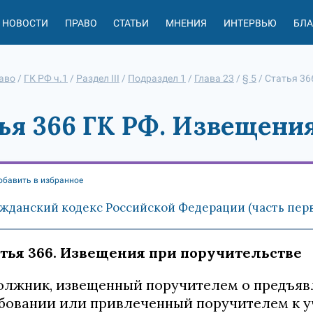
НОВОСТИ
ПРАВО
СТАТЬИ
МНЕНИЯ
ИНТЕРВЬЮ
БЛ
аво
/
ГК РФ ч.1
/
Раздел III
/
Подраздел 1
/
Глава 23
/
§ 5
/
Статья 36
ья 366 ГК РФ. Извещени
обавить в избранное
жданский кодекс Российской Федерации (часть первая
тья 366. Извещения при поручительстве
Должник, извещенный поручителем о предъя
бовании или привлеченный поручителем к уч