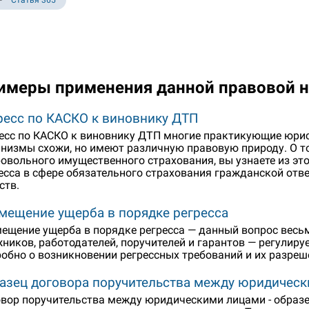
Статья 365
имеры применения данной правовой 
ресс по КАСКО к виновнику ДТП
есс по КАСКО к виновнику ДТП многие практикующие юрис
низмы схожи, но имеют различную правовую природу. О то
овольного имущественного страхования, вы узнаете из это
есса в сфере обязательного страхования гражданской отв
ств.
мещение ущерба в порядке регресса
ещение ущерба в порядке регресса — данный вопрос весь
ников, работодателей, поручителей и гарантов — регулир
обно о возникновении регрессных требований и их разреш
азец договора поручительства между юридичес
вор поручительства между юридическими лицами - образ