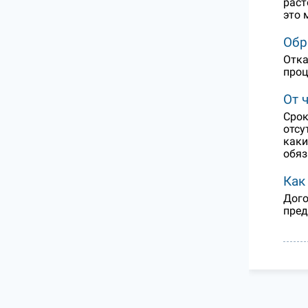
раст
это 
Обр
Отка
проц
От 
Срок
отсу
каки
обяз
Как
Дого
пред