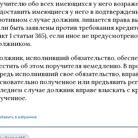
учителю обо всех имеющихся у него возраже
доставить имеющиеся у него в подтверждени
ротивном случае должник лишается права вы
ли быть заявлены против требования кредит
нкт 1 статьи 365), если иное не предусмотр
олжником.
Должник, исполнивший обязательство, обесп
естить об этом поручителя немедленно. В пр
редь исполнивший свое обязательство, вправ
сновательно полученное или предъявить рег
леднем случае должник вправе взыскать с к
ученное.
обавить в избранное