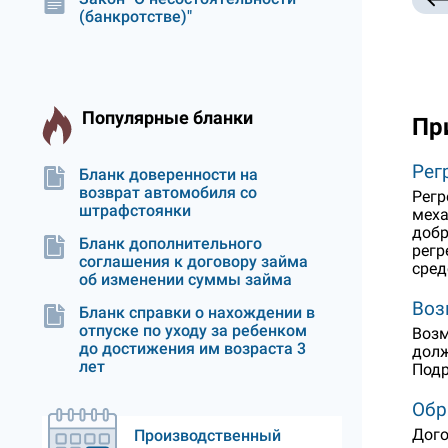
(банкротстве)"
Популярные бланки
Пр
Рег
Бланк доверенности на
возврат автомобиля со
Регр
штрафстоянки
меха
добр
Бланк дополнительного
регр
соглашения к договору займа
сред
об изменении суммы займа
Воз
Бланк справки о нахождении в
отпуске по уходу за ребенком
Возм
до достижения им возраста 3
долж
лет
Подр
Обр
Дого
Производственный