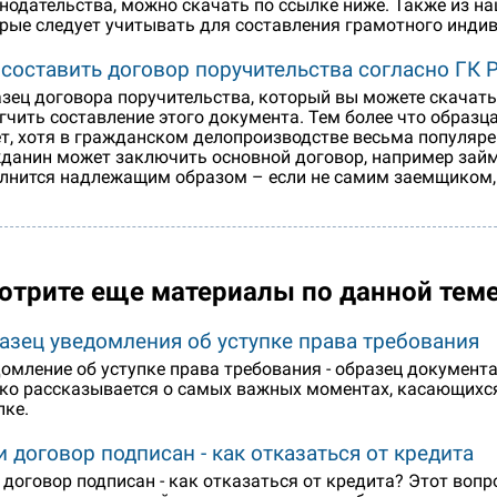
нодательства, можно скачать по ссылке ниже. Также из на
рые следует учитывать для составления грамотного индив
 составить договор поручительства согласно ГК 
зец договора поручительства, который вы можете скачать
гчить составление этого документа. Тем более что образц
т, хотя в гражданском делопроизводстве весьма популярен
данин может заключить основной договор, например займа
лнится надлежащим образом – если не самим заемщиком, 
отрите еще материалы по данной тем
азец уведомления об уступке права требования
омление об уступке права требования - образец документа
ко рассказывается о самых важных моментах, касающихс
пке.
и договор подписан - как отказаться от кредита
 договор подписан - как отказаться от кредита? Этот воп