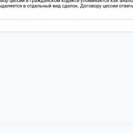
вор цессии в Гражданском кодексе упоминается как аналог
ыделяется в отдельный вид сделок. Договору цессии отве