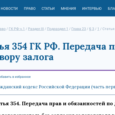
НОВОСТИ
ПРАВО
СТАТЬИ
МНЕНИЯ
ИНТЕРВЬЮ
БЛ
аво
/
ГК РФ ч.1
/
Раздел III
/
Подраздел 1
/
Глава 23
/
§ 3
/
1
/
Статья
ья 354 ГК РФ. Передача 
вору залога
обавить в избранное
жданский кодекс Российской Федерации (часть первая
тья 354. Передача прав и обязанностей по