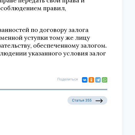
праве передать свои права и
с соблюдением правил,
занностей по договору залога
еменной уступки тому же лицу
ательству, обеспеченному залогом.
блюдении указанного условия залог
Поделиться
Статья 355