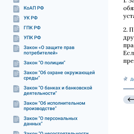
1. 
обя
КоАП РФ
уст
УК РФ
ГПК РФ
2. 
дру
УПК РФ
пра
Закон «О защите прав
Есл
потребителей»
пре
Закон "О полиции"
Закон "Об охране окружающей
среды"
Д
Закон "О банках и банковской
деятельности"
Закон "Об исполнительном
производстве"
Закон "О персональных
данных"
Закон "О несостоятельности