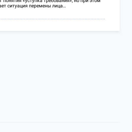
 понятия «уступка требования», но при этом
чает ситуация перемены лица…