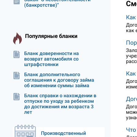
См
(банкротстве)"
Как
Дого
как 
Популярные бланки
Пор
Зало
Бланк доверенности на
учре
возврат автомобиля со
расс
штрафстоянки
Как
Бланк дополнительного
соглашения к договору займа
Дого
об изменении суммы займа
изме
Бланк справки о нахождении в
Дог
отпуске по уходу за ребенком
Дого
до достижения им возраста 3
може
лет
узна
Что
Производственный