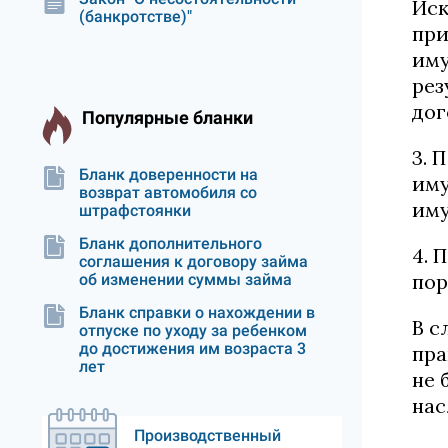
Иск
(банкротстве)"
при
иму
рез
дог
Популярные бланки
3. 
Бланк доверенности на
иму
возврат автомобиля со
иму
штрафстоянки
Бланк дополнительного
4. 
соглашения к договору займа
пор
об изменении суммы займа
Бланк справки о нахождении в
В с
отпуске по уходу за ребенком
до достижения им возраста 3
пра
лет
не 
нас
Производственный