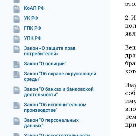
это
КоАП РФ
2. 
УК РФ
пол
ГПК РФ
явл
УПК РФ
Вещ
Закон «О защите прав
потребителей»
дра
бра
Закон "О полиции"
кот
Закон "Об охране окружающей
среды"
Иму
Закон "О банках и банковской
соб
деятельности"
иму
Закон "Об исполнительном
вло
производстве"
рем
Закон "О персональных
при
данных"
Закон "О несостоятельности