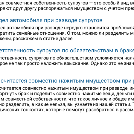
я совместная собственность супругов — это особый вид в
ряют друг другу распоряжаться имуществом с учетом пре
дел автомобиля при разводе супругов
ел автомобиля при разводе нередко становится проблемо
ратить семейные отношения. О том, можно ли разделить 
жены, расскажем в статье далее.
етственность супругов по обязательствам в брак
тственность супругов по обязательствам усложняется нал
рое не так просто наложить взыскание. Однако это не зна
 считается совместно нажитым имуществом при 
считается совместно нажитым имуществом при разводе, ин
оргнуть брак и поделить совместно нажитые вещи, деньги 
м совместной собственности, что такое личное и общее и
о разделить, а какие нельзя, вы узнаете из нашей статьи
ических тонкостях, которые помогут разобраться в расс