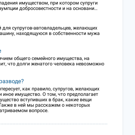
ладения имуществом, при котором супруги
зумпции добросовестности и на основани…
й для супругов-автовладельцев, желающих
машину, находящуюся в собственности мужа
е
ичием общего семейного имущества, на
чит, что долги женатого человека невозможно
разводе?
тересует, как правило, супругов, желающих
и иное имущество. О том, что предполагает
мущество вступивших в брак, какие вещи
. Также в ней мы расскажем о некоторых
матриваемом вопросе.