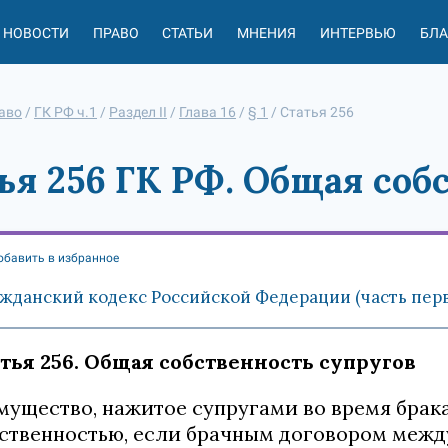
НОВОСТИ
ПРАВО
СТАТЬИ
МНЕНИЯ
ИНТЕРВЬЮ
БЛ
аво
/
ГК РФ ч.1
/
Раздел II
/
Глава 16
/
§ 1
/
Статья 256
ья 256 ГК РФ. Общая соб
обавить в избранное
жданский кодекс Российской Федерации (часть первая
тья 256. Общая собственность супругов
Имущество, нажитое супругами во время брак
ственностью, если брачным договором межд