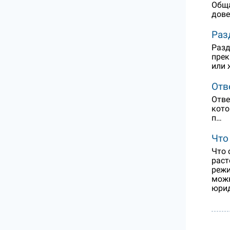
Обща
дове
Раз
Разд
прек
или 
Отв
Отве
кото
п…
Что
Что 
раст
режи
можн
юрид