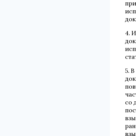
при
исп
док
4. 
док
исп
ста
5. 
док
пов
час
со 
пос
взы
ран
взы