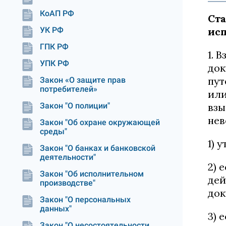
КоАП РФ
Ста
УК РФ
ис
ГПК РФ
1. 
УПК РФ
док
пут
Закон «О защите прав
потребителей»
или
Закон "О полиции"
взы
нев
Закон "Об охране окружающей
среды"
1) 
Закон "О банках и банковской
деятельности"
2) 
Закон "Об исполнительном
дей
производстве"
док
Закон "О персональных
данных"
3) 
Закон "О несостоятельности