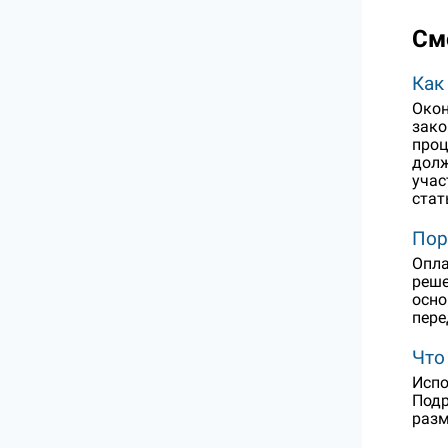
См
Как
Окон
зако
проц
долж
учас
стат
Пор
Опла
реше
осно
пере
Что
Испо
Подр
разм