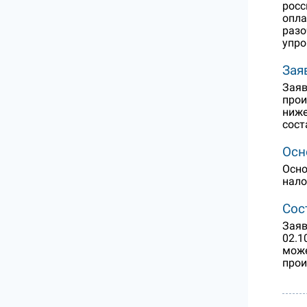
росс
опла
разо
упро
Зая
Заяв
прои
ниже
сост
Осн
Осно
нало
Сос
Заяв
02.1
може
прои