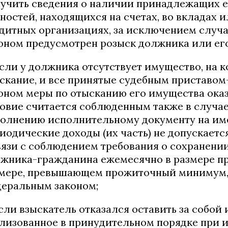
учить сведения о наличии принадлежащих е
ностей, находящихся на счетах, во вкладах 
дитных организациях, за исключением случ
оном предусмотрен розыск должника или ег
если у должника отсутствует имущество, на 
скание, и все принятые судебным приставо
оном меры по отысканию его имущества оказ
овие считается соблюденным также в случа
олнению исполнительному документу на и
иодические доходы (их часть) не допускаетс
вязи с соблюдением требования о сохранени
жника-гражданина ежемесячно в размере п
мере, превышающем прожиточный минимум, 
еральным законом;
если взыскатель отказался оставить за собой
лизованное в принудительном порядке при 