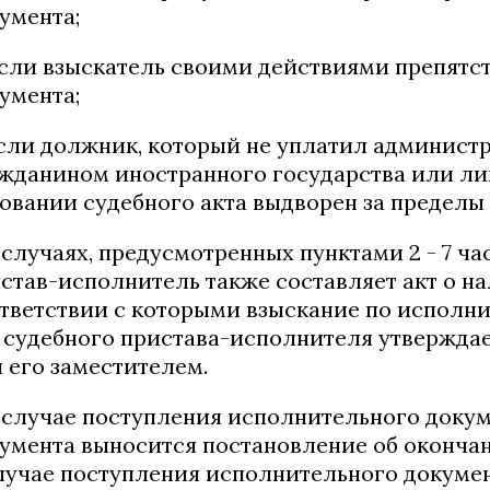
умента;
если взыскатель своими действиями препят
умента;
если должник, который не уплатил админист
жданином иностранного государства или лиц
овании судебного акта выдворен за пределы
В случаях, предусмотренных пунктами 2 - 7 ча
став-исполнитель также составляет акт о на
тветствии с которыми взыскание по исполн
 судебного пристава-исполнителя утвержда
 его заместителем.
В случае поступления исполнительного доку
умента выносится постановление об оконча
лучае поступления исполнительного докумен