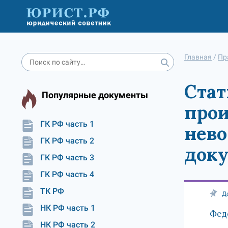
Главная
/
Пр
Стат
Популярные документы
прои
ГК РФ часть 1
нево
ГК РФ часть 2
док
ГК РФ часть 3
ГК РФ часть 4
ТК РФ
Д
НК РФ часть 1
Фед
НК РФ часть 2