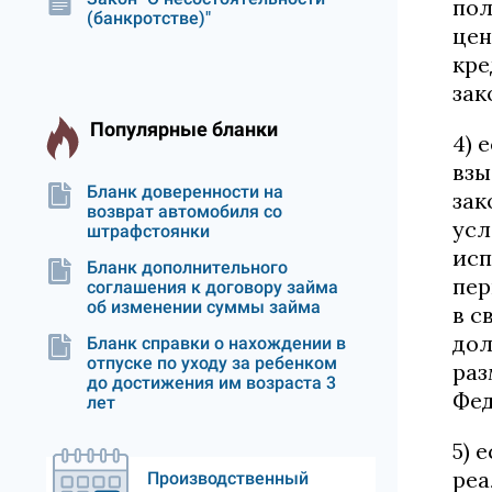
пол
(банкротстве)"
цен
кре
зак
Популярные бланки
4) 
взы
Бланк доверенности на
зак
возврат автомобиля со
усл
штрафстоянки
исп
Бланк дополнительного
пер
соглашения к договору займа
об изменении суммы займа
в с
дол
Бланк справки о нахождении в
отпуске по уходу за ребенком
раз
до достижения им возраста 3
Фед
лет
5) 
реа
Производственный