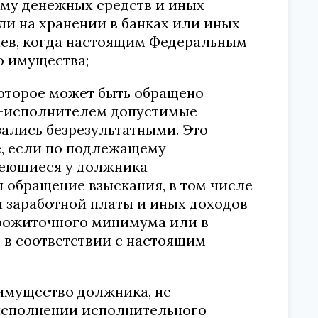
му денежных средств и иных
или на хранении в банках или иных
аев, когда настоящим Федеральным
о имущества;
которое может быть обращено
м-исполнителем допустимые
ались безрезультатными. Это
е, если по подлежащему
меющиеся у должника
я обращение взыскания, в том числе
и заработной платы и иных доходов
рожиточного минимума или в
в соответствии с настоящим
 имущество должника, не
исполнении исполнительного