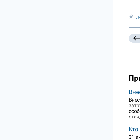
Д
Пр
Вне
Внес
затр
особ
стан
Кто
31 и