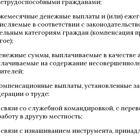
нетрудоспособными гражданами;
ежемесячные денежные выплаты и (или) еже
исляемые в соответствии с законодательст
ельным категориям граждан (компенсация пр
гое);
денежные суммы, выплачиваемые в качестве 
лачиваемые на содержание несовершеннолет
ителей;
компенсационные выплаты, установленные з
ерации о труде:
в связи со служебной командировкой, с пер
работу в другую местность;
в связи с изнашиванием инструмента, прина