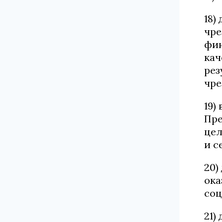
18)
чре
фин
кач
рез
чре
19)
Пре
цел
и с
20)
ока
соц
21)