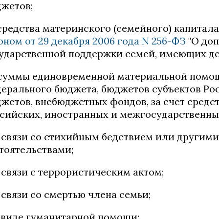
жетов;
 средства материнского (семейного) капитал
оном от 29 декабря 2006 года N 256-ФЗ
"О до
ударственной поддержки семей, имеющих де
 суммы единовременной материальной помощ
ерального бюджета, бюджетов субъектов Ро
жетов, внебюджетных фондов, за счет средс
сийских, иностранных и межгосударственны
в связи со стихийным бедствием или други
тоятельствами;
в связи с террористическим актом;
в связи со смертью члена семьи;
в виде гуманитарной помощи;