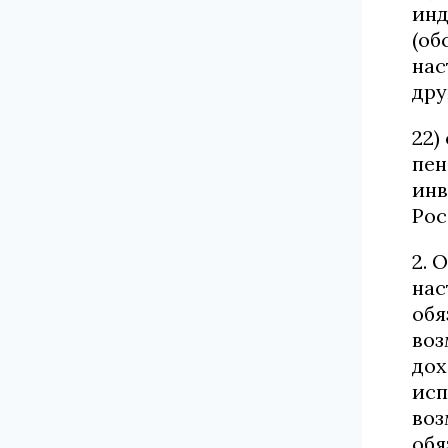
инд
(об
нас
дру
22)
пен
инв
Рос
2. 
нас
обя
воз
дох
исп
воз
обя