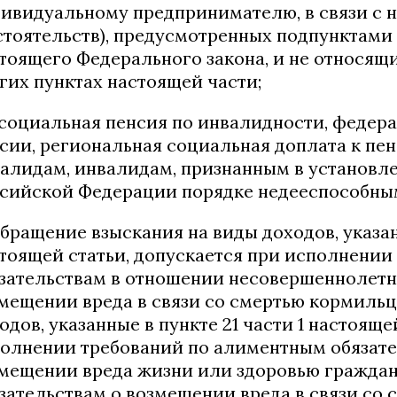
ивидуальному предпринимателю, в связи с 
стоятельств), предусмотренных подпунктами "а"
тоящего Федерального закона, и не относящи
гих пунктах настоящей части;
 социальная пенсия по инвалидности, федер
сии, региональная социальная доплата к пе
алидам, инвалидам, признанным в установл
сийской Федерации порядке недееспособны
Обращение взыскания на виды доходов, указанн
тоящей статьи, допускается при исполнени
зательствам в отношении несовершеннолетни
мещении вреда в связи со смертью кормильц
одов, указанные в пункте 21 части 1 настояще
олнении требований по алиментным обязател
мещении вреда жизни или здоровью граждани
зательствам о возмещении вреда в связи со 