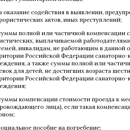
за оказание содействия в выявлении, предуп
рористических актов, иных преступлений;
 суммы полной или частичной компенсации с
истических, выплачиваемой работодателями
семей, инвалидам, не работающим в данной 
ритории Российской Федерации санаторно-
еждения, а также суммы полной или частич
евок для детей, не достигших возраста шест
ритории Российской Федерации санаторно-
еждения;
 суммы компенсации стоимости проезда к мес
ровождающего лица), если такая компенса
оном;
 социальное пособие на погребение;