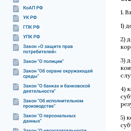
КоАП РФ
1. 
УК РФ
1) 
ГПК РФ
УПК РФ
2) 
кор
Закон «О защите прав
потребителей»
3) 
Закон "О полиции"
кон
Закон "Об охране окружающей
слу
среды"
Закон "О банках и банковской
4) 
деятельности"
суб
Закон "Об исполнительном
рез
производстве"
Закон "О персональных
5) 
данных"
суб
Закон "О несостоятельности