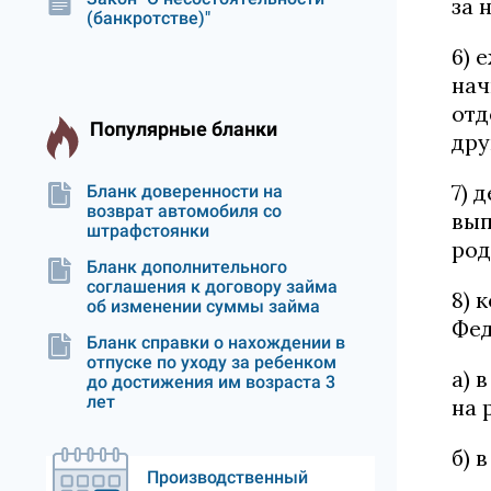
за 
(банкротстве)"
6) 
нач
отд
Популярные бланки
дру
7) 
Бланк доверенности на
возврат автомобиля со
вып
штрафстоянки
род
Бланк дополнительного
соглашения к договору займа
8) 
об изменении суммы займа
Фед
Бланк справки о нахождении в
отпуске по уходу за ребенком
а) 
до достижения им возраста 3
лет
на 
б) 
Производственный