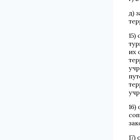
д) 
тер
15)
тур
их 
тер
учр
пут
тер
учр
16)
соп
зак
17)