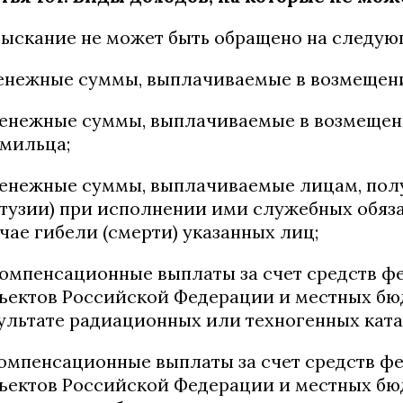
Взыскание не может быть обращено на следу
денежные суммы, выплачиваемые в возмещени
денежные суммы, выплачиваемые в возмещени
мильца;
денежные суммы, выплачиваемые лицам, полу
тузии) при исполнении ими служебных обяза
чае гибели (смерти) указанных лиц;
компенсационные выплаты за счет средств ф
ъектов Российской Федерации и местных бю
ультате радиационных или техногенных ката
компенсационные выплаты за счет средств ф
ъектов Российской Федерации и местных бю