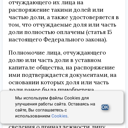
отчуждающего их лица на
распоряжение такими долей или
частью доли, а также удостоверяется в
том, что отчуждаемые доля или часть
доли полностью оплачены (статья 15
настоящего Федерального закона).
Полномочие лица, отчуждающего
долю или часть доли в уставном
капитале общества, на распоряжение
ими подтверждается документами, на
основании которых доля или часть
доли ранее была приобретена
соответствующим лицом, а также
Мы используем файлы Cookies для
выпиской из единого
улучшения работы сайта. Оставаясь на
OK
сайте, Вы соглашаетесь с
государственного реестра
использованием
Cookies
.
юридических лиц, содержащей
сведения о принадлежности лицу