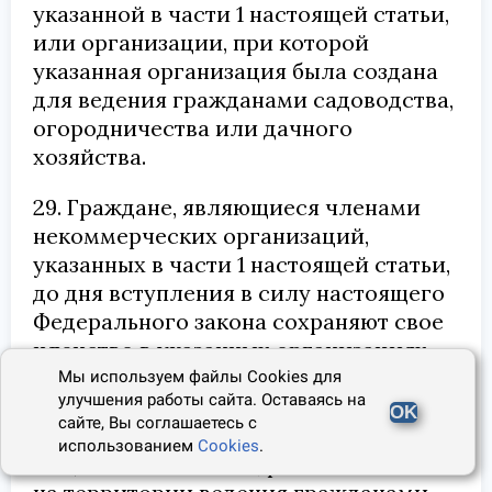
указанной в части 1 настоящей статьи,
или организации, при которой
указанная организация была создана
для ведения гражданами садоводства,
огородничества или дачного
хозяйства.
29. Граждане, являющиеся членами
некоммерческих организаций,
указанных в части 1 настоящей статьи,
до дня вступления в силу настоящего
Федерального закона сохраняют свое
членство в указанных организациях
после дня вступления в силу
Мы используем файлы Cookies для
улучшения работы сайта. Оставаясь на
настоящего Федерального закона и
OK
сайте, Вы соглашаетесь с
право пользования имуществом
использованием
Cookies
.
общего пользования, расположенным