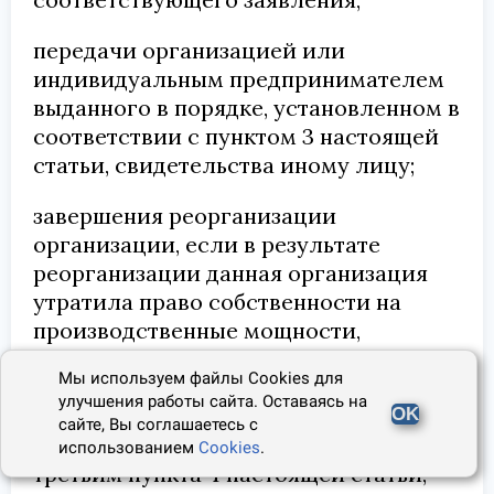
передачи организацией или
индивидуальным предпринимателем
выданного в порядке, установленном в
соответствии с пунктом 3 настоящей
статьи, свидетельства иному лицу;
завершения реорганизации
организации, если в результате
реорганизации данная организация
утратила право собственности на
производственные мощности,
заявленные при получении
Мы используем файлы Cookies для
свидетельства, или прекращения
улучшения работы сайта. Оставаясь на
действия договоров,
OK
сайте, Вы соглашаетесь с
предусмотренных абзацами вторым и
использованием
Cookies
.
третьим пункта 4 настоящей статьи;