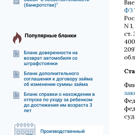
Вне
(банкротстве)"
ФЗ
Рос
N 1,
ст. 
Популярные бланки
4004
209
Бланк доверенности на
обл
возврат автомобиля со
штрафстоянки
Ста
Бланк дополнительного
соглашения к договору займа
Фин
об изменении суммы займа
зак
Бланк справки о нахождении в
отпуске по уходу за ребенком
Фед
до достижения им возраста 3
фед
лет
суд
Производственный