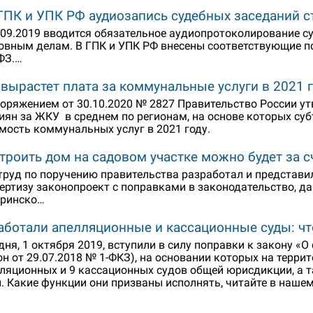
ГПК и УПК РФ аудиозапись судебных заседаний ст
.09.2019 вводится обязательное аудиопротоколирование с
овным делам. В ГПК и УПК РФ внесены соответствующие по
ФЗ.…
 вырастет плата за коммунальные услуги в 2021 г
оряжением от 30.10.2020 № 2827 Правительство России у
иян за ЖКУ в среднем по регионам, на основе которых су
мость коммунальных услуг в 2021 году.
троить дом на садовом участке можно будет за с
руд по поручению правительства разработал и представ
ертизу законопроект с поправками в законодательство, 
еринско…
аботали апелляционные и кассационные суды: чт
дня, 1 октября 2019, вступили в силу поправки к закону «О
он от 29.07.2018 № 1-ФКЗ), на основании которых на терри
ляционных и 9 кассационных судов общей юрисдикции, а 
. Какие функции они призваны исполнять, читайте в нашем