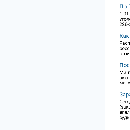
По 
С 01
угол
228-
Как
Расп
росс
стои
Пос
Минт
эксп
мат
Зар
Сего
(зак
апел
суды