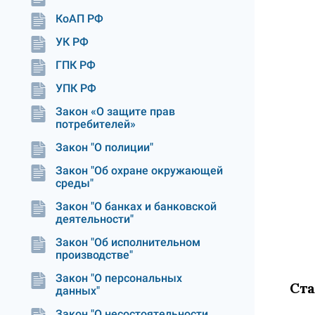
КоАП РФ
УК РФ
ГПК РФ
УПК РФ
Закон «О защите прав
потребителей»
Закон "О полиции"
Закон "Об охране окружающей
среды"
Закон "О банках и банковской
деятельности"
Закон "Об исполнительном
производстве"
Закон "О персональных
Ста
данных"
Закон "О несостоятельности