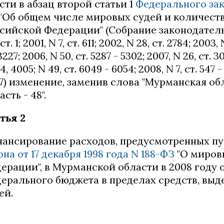
сти в абзац второй статьи 1
Федерального зако
"Об общем числе мировых судей и количеств
сийской Федерации" (Собрание законодатель
 ст. 1; 2001, N 7, ст. 611; 2002, N 28, ст. 2784; 2003,
3227; 2006, N 50, ст. 5287 - 5302; 2007, N 26, ст. 30
, 4005; N 49, ст. 6049 - 6054; 2008, N 7, ст. 547 - 5
7) изменение, заменив слова "Мурманская об
асть - 48".
тья 2
ансирование расходов, предусмотренных пун
она от 17 декабря 1998 года N 188-ФЗ
"О миров
ерации", в Мурманской области в 2008 году 
ерального бюджета в пределах средств, вы
ей.