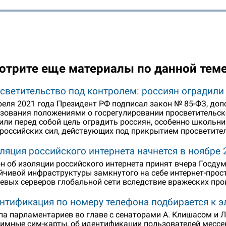
отрите еще материалы по данной тем
светительство под контролем: россиян оградили
реля 2021 года Президент РФ подписал закон № 85-ФЗ, до
зования положениями о госрегулировании просветительск
или перед собой цель оградить россиян, особенно школьни
российских сил, действующих под прикрытием просветител
ляция российского интернета начнется в ноябре 
н об изоляции российского интернета принят вчера Госду
йчивой инфраструктуры замкнутого на себе интернет-прос
евых серверов глобальной сети вследствие вражеских про
нтификация по номеру телефона подбирается к э
па парламентариев во главе с сенаторами А. Клишасом и Л
имные сим-карты, об идентификации пользователей мессен