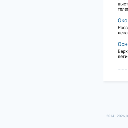
выст
теле
Око
Росз
лека
Осн
Верх
лети
2014 - 2026,