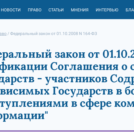
НОВОСТИ
ПРАВО
СТАТЬИ
МНЕНИЯ
ИНТЕРВЬЮ
БЛ
аво
/
Федеральный закон от 01.10.2008 N 164-ФЗ
ральный закон от 01.10.
фикации Соглашения о 
дарств - участников Со
висимых Государств в бо
туплениями в сфере ко
ормации"