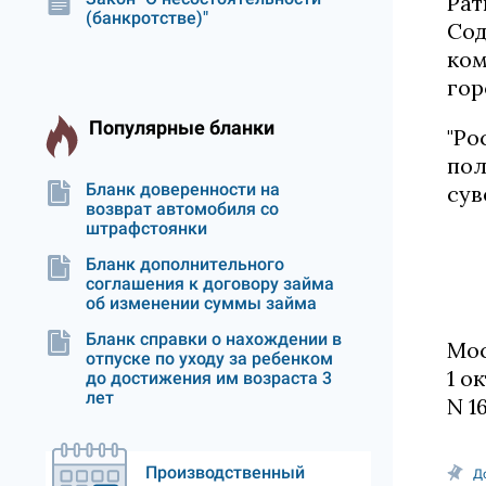
Рат
(банкротстве)"
Сод
ком
гор
Популярные бланки
"Ро
пол
Бланк доверенности на
сув
возврат автомобиля со
штрафстоянки
Бланк дополнительного
соглашения к договору займа
об изменении суммы займа
Бланк справки о нахождении в
Мос
отпуске по уходу за ребенком
1 о
до достижения им возраста 3
лет
N 1
Производственный
Д