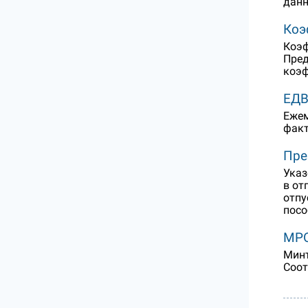
данн
Коэ
Коэф
Пред
коэф
ЕДВ
Ежем
факт
Пре
Указ
в от
отпу
посо
МРО
Минт
Соот