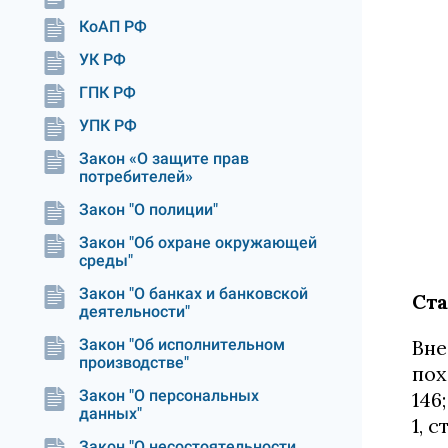
КоАП РФ
УК РФ
ГПК РФ
УПК РФ
Закон «О защите прав
потребителей»
Закон "О полиции"
Закон "Об охране окружающей
среды"
Закон "О банках и банковской
Ста
деятельности"
Закон "Об исполнительном
Вне
производстве"
пох
Закон "О персональных
146;
данных"
1, 
Закон "О несостоятельности