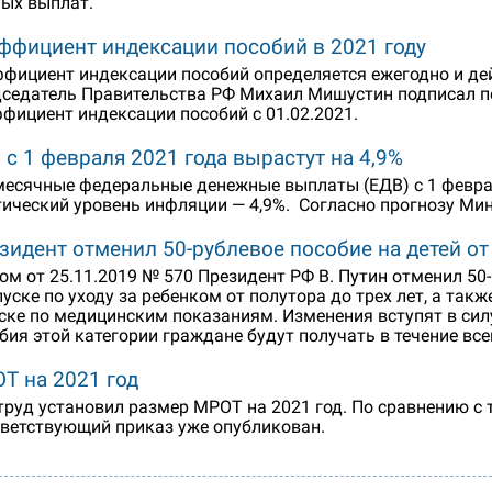
ых выплат.
ффициент индексации пособий в 2021 году
фициент индексации пособий определяется ежегодно и дей
седатель Правительства РФ Михаил Мишустин подписал по
фициент индексации пособий с 01.02.2021.
 с 1 февраля 2021 года вырастут на 4,9%
есячные федеральные денежные выплаты (ЕДВ) с 1 февра
ический уровень инфляции — 4,9%. Согласно прогнозу Ми
зидент отменил 50-рублевое пособие на детей от 
ом от 25.11.2019 № 570 Президент РФ В. Путин отменил 5
пуске по уходу за ребенком от полутора до трех лет, а та
ске по медицинским показаниям. Изменения вступят в силу
бия этой категории граждане будут получать в течение все
Т на 2021 год
руд установил размер МРОТ на 2021 год. По сравнению с 
ветствующий приказ уже опубликован.