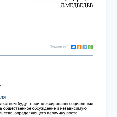
Д.МЕДВЕДЕВ
Поделиться
е
аля
тельством будут проиндексированы социальные
на общественное обсуждение и независимую
льства, определяющего величину роста