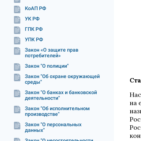
КоАП РФ
УК РФ
ГПК РФ
УПК РФ
Закон «О защите прав
потребителей»
Закон "О полиции"
Закон "Об охране окружающей
Ста
среды"
Закон "О банках и банковской
Нас
деятельности"
на 
Закон "Об исполнительном
наз
производстве"
Рос
Закон "О персональных
Рос
данных"
кон
Закон "О несостоятельности