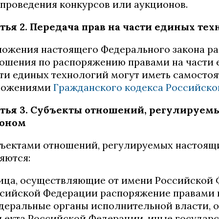
 проведения конкурсов или аукционов.
тья 2. Передача прав на части единых те
ожения настоящего Федерального закона ра
ошения по распоряжению правами на части е
ти единых технологий могут иметь самостоя
ложениями
Гражданского кодекса Российск
атья 3. Субъекты отношений, регулируе
коном
ъектами отношений, регулируемых настоящ
яются:
лица, осуществляющие от имени Российской 
сийской Федерации распоряжение правами 
деральные органы исполнительной власти, 
ъекта Российской Федерации, иные государ