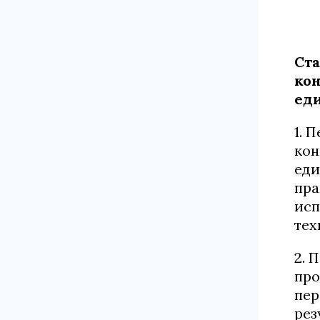
Ста
кон
ед
1. 
кон
еди
пра
исп
тех
2. 
про
пер
рез