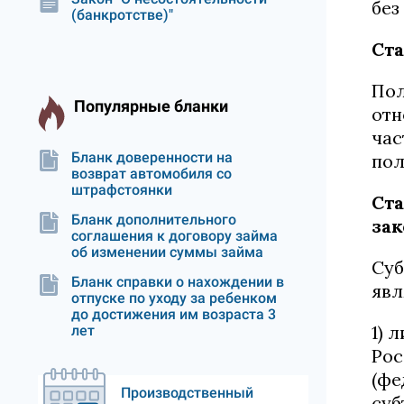
без
(банкротстве)"
Ста
Пол
Популярные бланки
отн
час
Бланк доверенности на
по
возврат автомобиля со
штрафстоянки
Ст
Бланк дополнительного
за
соглашения к договору займа
об изменении суммы займа
Суб
Бланк справки о нахождении в
явл
отпуске по уходу за ребенком
до достижения им возраста 3
1) 
лет
Рос
(фе
Производственный
суб