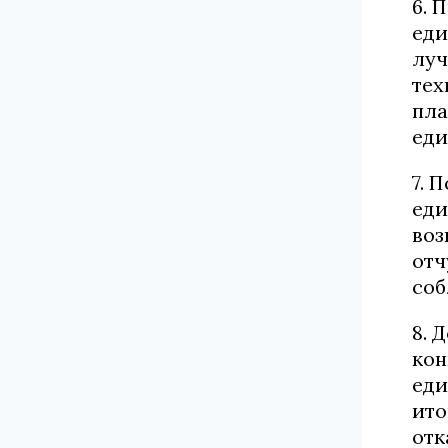
6. 
еди
луч
тех
пла
еди
7. 
еди
воз
отч
соб
8. 
кон
еди
ито
отк