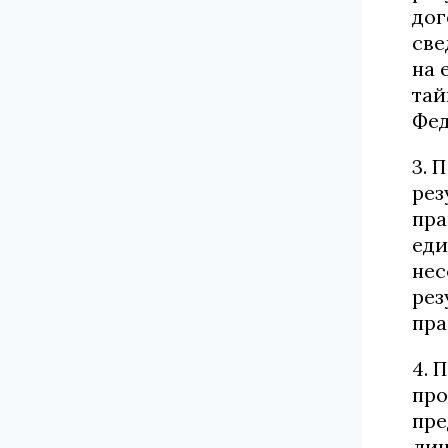
дог
све
на 
тай
Фед
3. 
рез
пра
еди
нес
рез
пра
4. 
про
пре
лиц