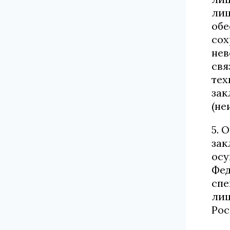
лиц
обе
сох
нев
свя
тех
зак
(не
5. 
зак
осу
Фед
спе
лиц
Рос