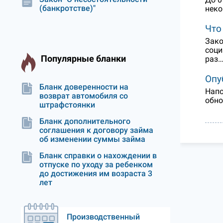
(банкротстве)"
неко
Что
Зако
соци
Популярные бланки
раз
Опу
Бланк доверенности на
Напо
возврат автомобиля со
обно
штрафстоянки
Бланк дополнительного
соглашения к договору займа
об изменении суммы займа
Бланк справки о нахождении в
отпуске по уходу за ребенком
до достижения им возраста 3
лет
Производственный