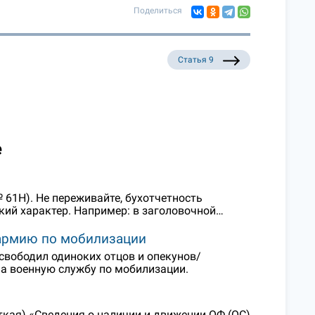
Поделиться
Статья 9
е
 61Н). Не переживайте, бухотчетность
кий характер. Например: в заголовочной…
 армию по мобилизации
свободил одиноких отцов и опекунов/
 на военную службу по мобилизации.
ткая) «Сведения о наличии и движении ОФ (ОС)