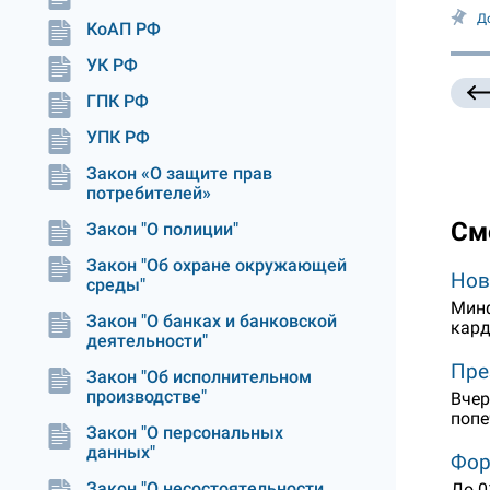
Д
КоАП РФ
УК РФ
ГПК РФ
УПК РФ
Закон «О защите прав
потребителей»
См
Закон "О полиции"
Закон "Об охране окружающей
Нов
среды"
Минф
Закон "О банках и банковской
кард
деятельности"
Пре
Закон "Об исполнительном
производстве"
Вчер
попе
Закон "О персональных
данных"
Фор
Закон "О несостоятельности
До 0