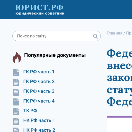
Главная
/
Пр
Феде
Популярные документы
внес
ГК РФ часть 1
зако
ГК РФ часть 2
стат
ГК РФ часть 3
Феде
ГК РФ часть 4
ТК РФ
НК РФ часть 1
НК РФ часть 2