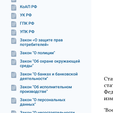
КоАП РФ
УК РФ
ГПК РФ
УПК РФ
Закон «О защите прав
потребителей»
Закон "О полиции"
Закон "Об охране окружающей
среды"
Закон "О банках и банковской
Ста
деятельности"
ста
Закон "Об исполнительном
Фед
производстве"
изм
Закон "О персональных
данных"
"Во
Закон "О несостоятельности