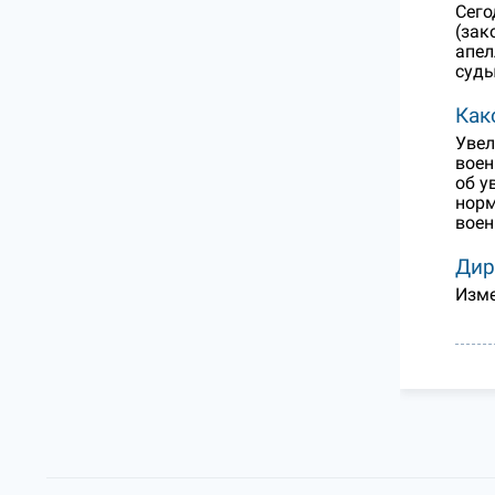
Сего
(зак
апел
суды
Как
Увел
воен
об у
норм
воен
Дир
Изме