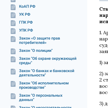
КоАП РФ
Ста
УК РФ
нар
исп
ГПК РФ
УПК РФ
1. 
нар
Закон «О защите прав
потребителей»
суд
Закон "О полиции"
зая
Закон "Об охране окружающей
1) 
среды"
Закон "О банках и банковской
2) 
деятельности"
2 с
Закон "Об исполнительном
вос
производстве"
вос
Закон "О персональных
данных"
3) 
Закон "О несостоятельности