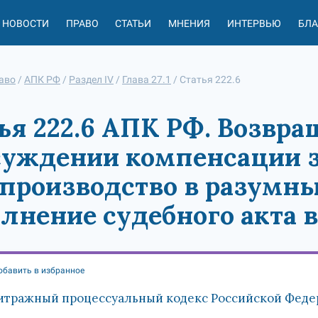
НОВОСТИ
ПРАВО
СТАТЬИ
МНЕНИЯ
ИНТЕРВЬЮ
БЛ
аво
/
АПК РФ
/
Раздел IV
/
Глава 27.1
/
Статья 222.6
ья 222.6 АПК РФ. Возвра
уждении компенсации з
производство в разумны
лнение судебного акта 
обавить в избранное
итражный процессуальный кодекс Российской Федера