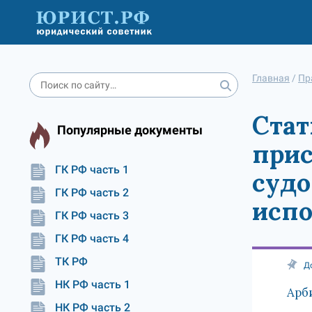
Главная
/
Пр
Стат
Популярные документы
прис
ГК РФ часть 1
судо
ГК РФ часть 2
испо
ГК РФ часть 3
ГК РФ часть 4
ТК РФ
Д
НК РФ часть 1
Арб
НК РФ часть 2