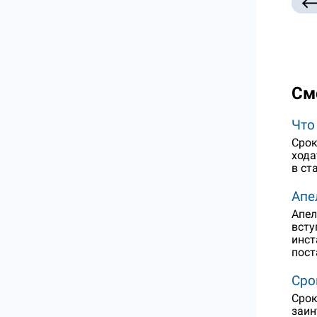
См
Что
Срок
хода
в ст
Апе
Апел
всту
инст
пост
Сро
Срок
заин