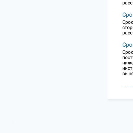
расс
Сро
Срок
стор
расс
Сро
Срок
пост
ниже
инст
выне