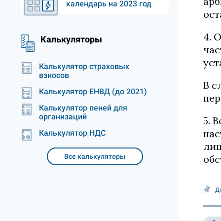
арб
календарь на 2023 год
ост
4. 
Калькуляторы
час
уст
Калькулятор страховых
взносов
В с
Калькулятор ЕНВД (до 2021)
пер
Калькулятор пеней для
организаций
5. 
нас
Калькулятор НДС
лиц
Все калькуляторы
обс
Д