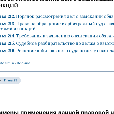
НКЦИЙ
тья 212
. Порядок рассмотрения дел о взыскании обя
тья 213
. Право на обращение в арбитражный суд с з
тежей и санкций
тья 214
. Требования к заявлению о взыскании обяза
тья 215
. Судебное разбирательство по делам о взыс
тья 216
. Решение арбитражного суда по делу о взыс
обавить в избранное
Глава 25
имеры применения данной правовой 