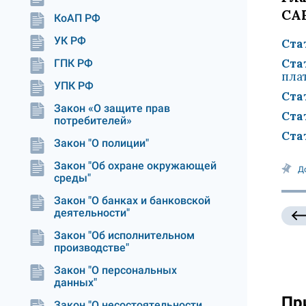
СА
КоАП РФ
УК РФ
Ста
Ста
ГПК РФ
пла
УПК РФ
Ста
Закон «О защите прав
Ста
потребителей»
Ста
Закон "О полиции"
Закон "Об охране окружающей
Д
среды"
Закон "О банках и банковской
деятельности"
Закон "Об исполнительном
производстве"
Закон "О персональных
данных"
Пр
Закон "О несостоятельности