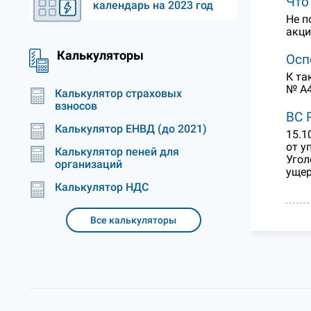
Что
календарь на 2023 год
Не п
акци
Калькуляторы
Осп
К та
№ А4
Калькулятор страховых
взносов
ВС 
Калькулятор ЕНВД (до 2021)
15.1
от у
Калькулятор пеней для
Угол
организаций
ущер
Калькулятор НДС
Все калькуляторы