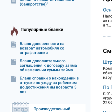
(банкротстве)"
Осн
Нало
акта
а т…
Популярные бланки
Бланк доверенности на
возврат автомобиля со
См
штрафстоянки
Бланк дополнительного
Штр
соглашения к договору займа
Комп
об изменении суммы займа
обяз
нару
Бланк справки о нахождении в
отпуске по уходу за ребенком
По 
до достижения им возраста 3
лет
С 01
угол
228-
Производственный