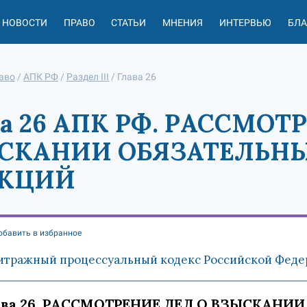
НОВОСТИ
ПРАВО
СТАТЬИ
МНЕНИЯ
ИНТЕРВЬЮ
БЛ
аво
/
АПК РФ
/
Раздел III
/
Глава 26
ва 26 АПК РФ. РАССМОТ
СКАНИИ ОБЯЗАТЕЛЬНЫ
КЦИЙ
обавить в избранное
итражный процессуальный кодекс Российской Федера
ава 26. РАССМОТРЕНИЕ ДЕЛ О ВЗЫСКАНИ