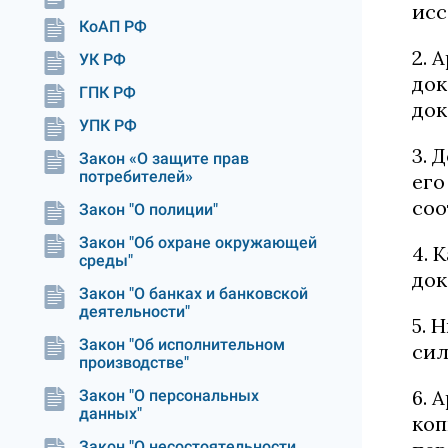
исс
КоАП РФ
2. 
УК РФ
док
ГПК РФ
док
УПК РФ
3. 
Закон «О защите прав
потребителей»
его
соо
Закон "О полиции"
Закон "Об охране окружающей
4. 
среды"
док
Закон "О банках и банковской
деятельности"
5. 
Закон "Об исполнительном
сил
производстве"
6. 
Закон "О персональных
данных"
коп
Закон "О несостоятельности