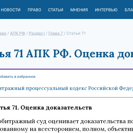
НОВОСТИ
ПРАВО
СТАТЬИ
МНЕНИЯ
ИНТЕРВЬЮ
БЛ
аво
/
АПК РФ
/
Раздел I
/
Глава 7
/
Статья 71
ья 71 АПК РФ. Оценка до
обавить в избранное
итражный процессуальный кодекс Российской Федера
тья 71. Оценка доказательств
Арбитражный суд оценивает доказательства 
ованному на всестороннем, полном, объект