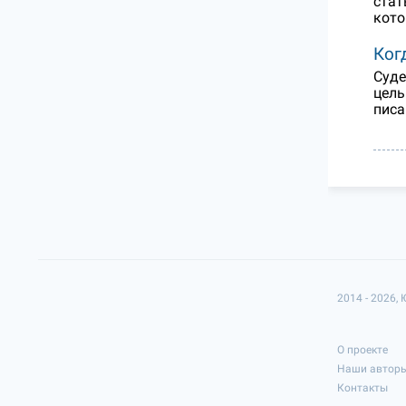
стат
кото
Ког
Суде
цель
писа
2014 - 2026,
О проекте
Наши автор
Контакты