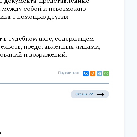
го документа, представленные
ы между собой и невозможно
ика с помощью других
ет в судебном акте, содержащем
тельств, представленных лицами,
бований и возражений.
Поделиться
Статья 72
е