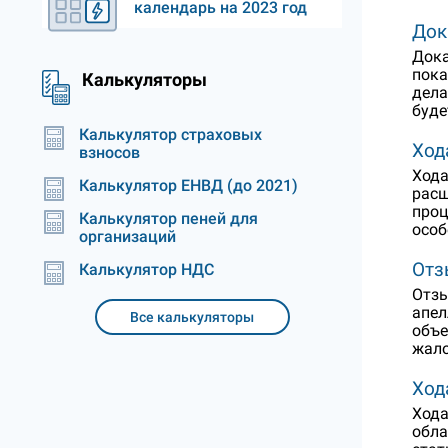
календарь на 2023 год
Док
Дока
пока
Калькуляторы
дела
буде
Калькулятор страховых
Ход
взносов
Хода
Калькулятор ЕНВД (до 2021)
расш
проц
Калькулятор пеней для
особ
организаций
Отз
Калькулятор НДС
Отзы
апел
Все калькуляторы
объе
жало
Ход
Хода
обла