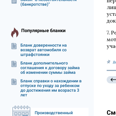
пер
(банкротстве)"
лиц
уст
док
Популярные бланки
7. 
мот
Бланк доверенности на
уча
возврат автомобиля со
штрафстоянки
Д
Бланк дополнительного
соглашения к договору займа
об изменении суммы займа
Бланк справки о нахождении в
отпуске по уходу за ребенком
до достижения им возраста 3
лет
См
Производственный