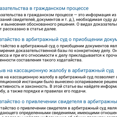
азательства в гражданском процессе
зательства в гражданском процессе — это информация из 
заний свидетелей, документов и т. д.), необходимая суду 
 и вынесения обоснованного решения. О видах доказатель
т рассказано в статье далее.
атайство в арбитражный суд о приобщении доку
тайство в арбитражный суд о приобщении документов яв
ирения доказательственной базы по конкретному делу. 
есса и при его относимости к делу прикладывается к про
енности составления такого ходатайства.
ыв на кассационную жалобу в арбитражный суд
в на кассационную жалобу в арбитражный суд позволяет 
ляционной инстанции было вынесено оспариваемое решени
ктивность и законность. В этой статье вы найдете инфор
бу, а также порядке и правилах его подачи.
атайство о привлечении свидетеля в арбитражны
тайство о привлечении свидетеля в арбитражный суд явля
дающего определенными сведениями, имеющими отношение 