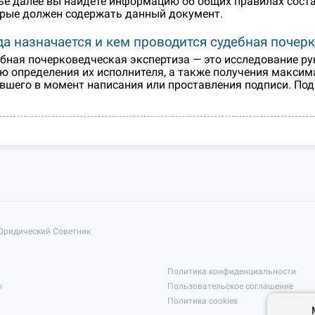
ье далее вы найдете информацию об общих правилах соста
рые должен содержать данный документ.
да назначается и кем проводится судебная почер
бная почерковедческая экспертиза — это исследование рук
ю определения их исполнителя, а также получения макси
вшего в момент написания или проставления подписи. Подр
 Юридический Советник
Политика конфиденциальности
ы
Пользовательское соглашение
Политика cookies