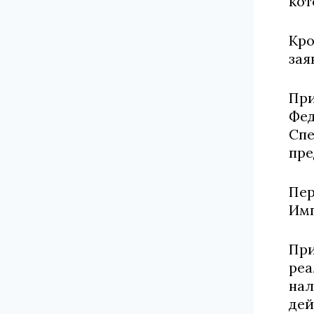
кот
Кро
зая
При
Фед
Спе
пре
Пер
Имп
При
реа
нал
дей