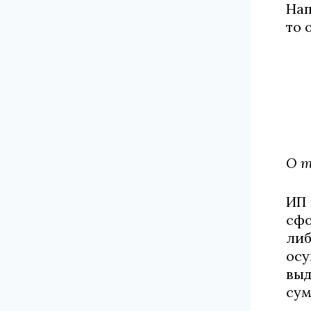
Нап
то 
О т
ИП 
сфо
либ
осу
выд
сум