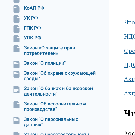
КоАП РФ
УК РФ
Что
ГПК РФ
НДС
УПК РФ
Закон «О защите прав
Сро
потребителей»
Закон "О полиции"
НДС
Закон "Об охране окружающей
Акц
среды"
Закон "О банках и банковской
Акц
деятельности"
Закон "Об исполнительном
производстве"
Чт
Закон "О персональных
данных"
Кос
Закон "О несостоятельности