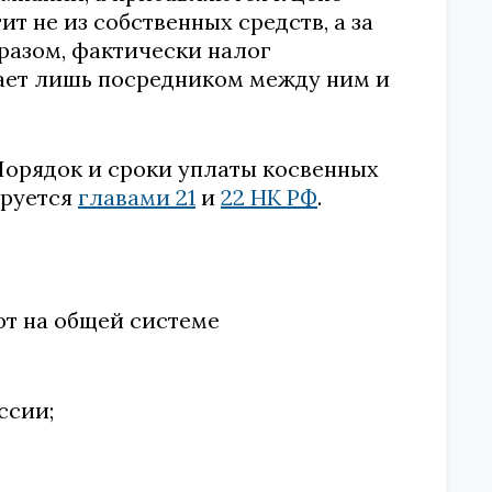
ит не из собственных средств, а за
бразом, фактически налог
пает лишь посредником между ним и
Порядок и сроки уплаты косвенных
ируется
главами 21
и
22 НК РФ
.
ют на общей системе
ссии;