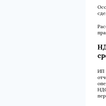
Осо
сде
Рас
пра
НД
ср
ИП 
отч
опе
НДС
пер