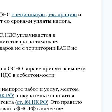
в ФНС
специальную декларацию
и
т со сроками уплаты налога.
ЭС, НДС уплачивается в
ии товара на таможне.
варов не с территории ЕАЭС не
а ОСНО вправе принять к вычету.
НДС в себестоимости.
 импорте работ и услуг, местом
 НК РФ
), покупатель становится
гента (
ст. 161 НК РФ
). Это правило
ован в ФНС РФ в качестве