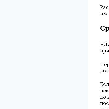
Рас
имп
Ср
НДС
при
Пор
кот
Есл
рек
до 
пос