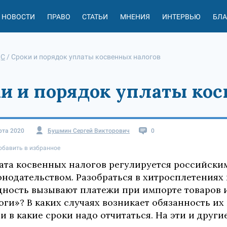
НОВОСТИ
ПРАВО
СТАТЬИ
МНЕНИЯ
ИНТЕРВЬЮ
БЛ
С
/
Сроки и порядок уплаты косвенных налогов
и и порядок уплаты ко
рта 2020
Бушмин Сергей Викторович
0
обавить в избранное
ата косвенных налогов регулируется российск
онодательством. Разобраться в хитросплетениях
дность вызывают платежи при импорте товаров и
оги»? В каких случаях возникает обязанность их
 и в какие сроки надо отчитаться. На эти и други