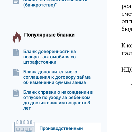
(банкротстве)"
реа
сче
опл
бюд
Популярные бланки
К к
Бланк доверенности на
нал
возврат автомобиля со
штрафстоянки
НДС
Бланк дополнительного
соглашения к договору займа
об изменении суммы займа
Бланк справки о нахождении в
отпуске по уходу за ребенком
до достижения им возраста 3
лет
Производственный