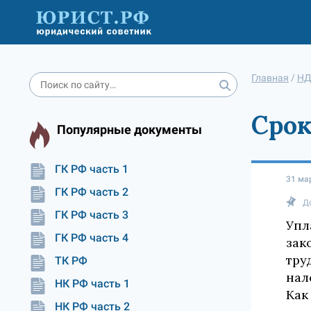
Главная
/
НД
Срок
Популярные документы
ГК РФ часть 1
31 ма
ГК РФ часть 2
Д
ГК РФ часть 3
Упл
ГК РФ часть 4
зак
тру
ТК РФ
нал
НК РФ часть 1
Как
НК РФ часть 2