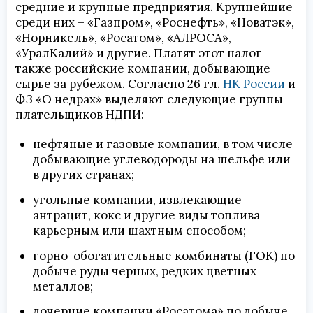
средние и крупные предприятия. Крупнейшие
среди них – «Газпром», «Роснефть», «Новатэк»,
«Норникель», «Росатом», «АЛРОСА»,
«УралКалий» и другие. Платят этот налог
также российские компании, добывающие
сырье за рубежом. Согласно 26 гл.
НК России
и
ФЗ «О недрах» выделяют следующие группы
плательщиков НДПИ:
нефтяные и газовые компании, в том числе
добывающие углеводороды на шельфе или
в других странах;
угольные компании, извлекающие
антрацит, кокс и другие виды топлива
карьерным или шахтным способом;
горно-обогатительные комбинаты (ГОК) по
добыче руды черных, редких цветных
металлов;
дочерние компании «Росатома» по добыче