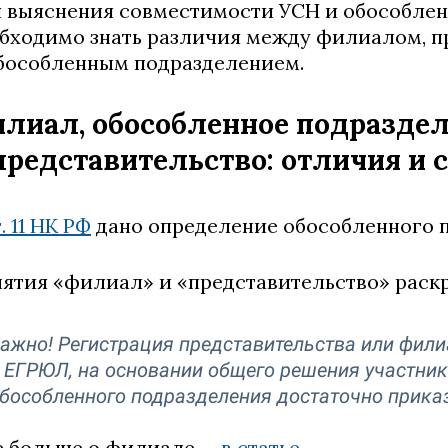
 выяснения совместимости УСН и обособленн
бходимо знать различия между филиалом, п
бособленным подразделением.
лиал, обособленное подразде
представительство: отличия и 
. 11 НК РФ
дано определение обособленного 
ятия «филиал» и «представительство» раск
ажно! Регистрация представительства или фили
 ЕГРЮЛ, на основании общего решения участник
бособленного подразделения достаточно приказ
 больше о филиале —
в статье
.