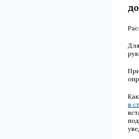
до
Рас
Для
рук
При
опр
Как
в с
вст
под
уве