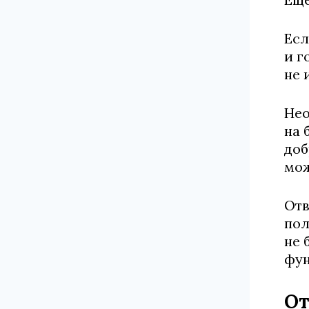
Есл
и г
не 
Нео
на 
доб
мож
Отв
пол
не 
фун
От