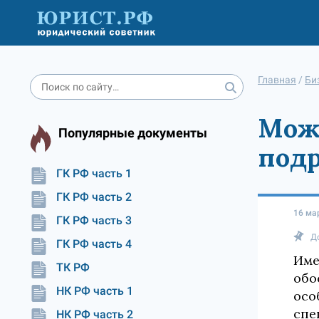
Главная
/
Би
Може
Популярные документы
подр
ГК РФ часть 1
ГК РФ часть 2
16 ма
ГК РФ часть 3
Д
ГК РФ часть 4
Име
ТК РФ
обо
НК РФ часть 1
осо
спе
НК РФ часть 2