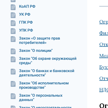
КоАП РФ
УК РФ
Огр
ГПК РФ
УПК РФ
Фил
Закон «О защите прав
потребителей»
Отк
Закон "О полиции"
Мож
Закон "Об охране окружающей
среды"
Бух
Закон "О банках и банковской
деятельности"
Отч
Закон "Об исполнительном
производстве"
НДФ
Закон "О персональных
данных"
Ог
Закон "О несостоятельности