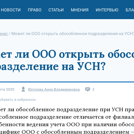
НОВОСТИ
ПРАВО
СТАТЬИ
МНЕНИЯ
ИНТЕРВЬЮ
БЛ
знес
/
Может ли ООО открыть обособленное подразделение на УСН
т ли ООО открыть обос
азделение на УСН?
рта 2020
Юсупова Анна Владимировна
2
обавить в избранное
ет ли обособленное подразделение при УСН пра
собленное подразделение отличается от филиала
бенности ведения учета ООО при наличии обосо
цифике ООО с обособленным подразделением — 