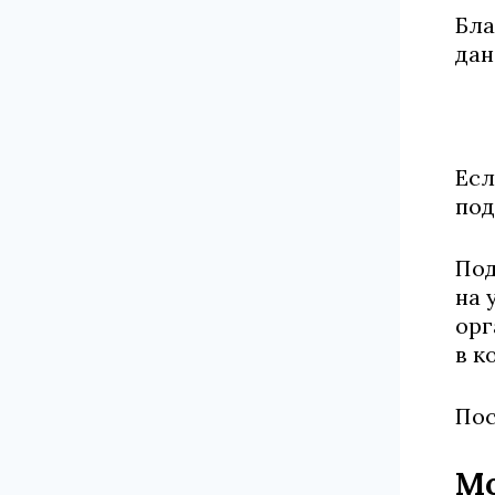
Бла
дан
Есл
под
Под
на 
орг
в к
Пос
Мо