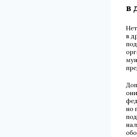
в 
Нет
в д
под
орг
мун
пре
Доп
они
фед
но 
под
нал
обо