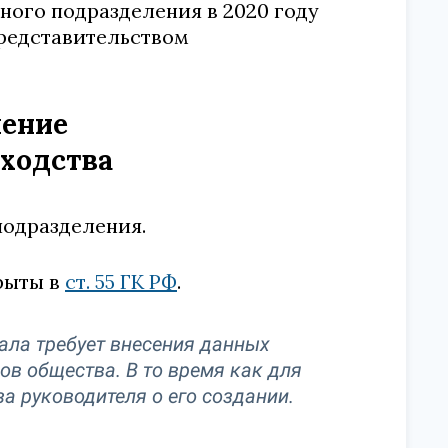
ого подразделения в 2020 году
редставительством
ление
сходства
подразделения.
рыты в
ст. 55 ГК РФ
.
ала требует внесения данных
ов общества. В то время как для
а руководителя о его создании.